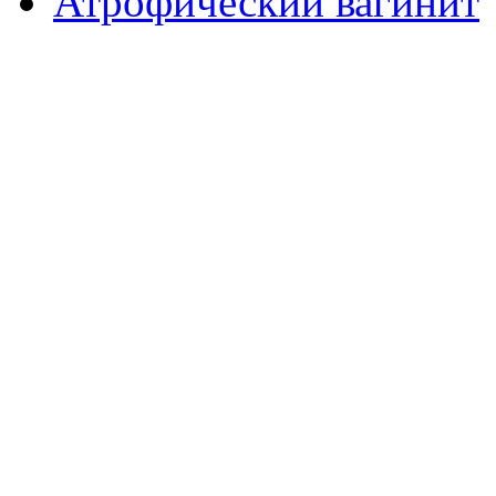
Атрофический вагинит