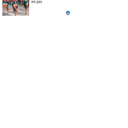
не раз
Ролик из Омска: вы
i
будете смеяться долго
Королева вагона
i
отожгла! Видео не
оставит равнодушным