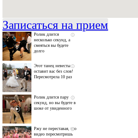
Скрытая камера на
i
пляже Крыма: Что
люди вытворяют, когда
их не видят...
Записаться на прием
Ролик длится
i
несколько секунд, а
смеяться вы будете
долго
Этот танец невесты
i
оставит вас без слов!
Пересмотрела 10 раз
Ролик длится пару
i
секунд, но вы будете в
шоке от увиденного
Ржу не переставая, это
i
видео пересмотришь