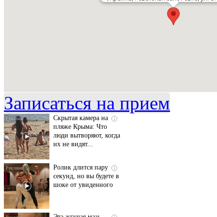
Ролик длится
i
несколько секунд, а
смеяться вы будете
долго
Записаться на прием
Скрытая камера на
i
пляже Крыма: Что
люди вытворяют, когда
их не видят...
Ролик длится пару
i
секунд, но вы будете в
шоке от увиденного
Эта жгучая мазь