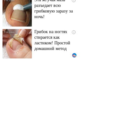
i
разъедает всю
грибковую заразу за
ночь!
Грибок на ногтях
i
стирается как
ластиком! Простой
домашний метод
Королева вагона
i
отожгла! Видео не
оставит равнодушным
Ржу не переставая, это
i
видео пересмотришь
не раз
Ногти будут чистыми!
i
Домашний метод
убьет грибок,