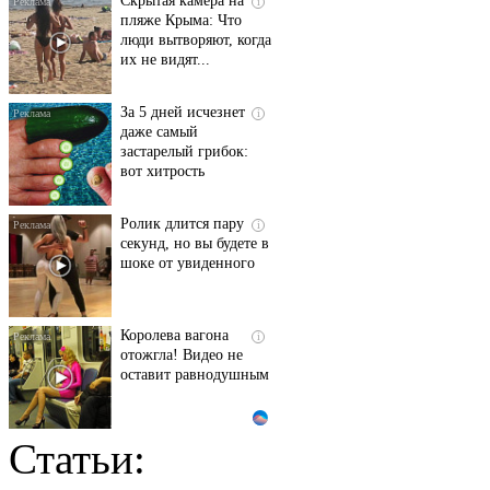
Скрытая камера на
i
пляже Крыма: Что
люди вытворяют, когда
их не видят...
За 5 дней исчезнет
i
даже самый
застарелый грибок:
вот хитрость
Ролик длится пару
i
секунд, но вы будете в
шоке от увиденного
Королева вагона
i
отожгла! Видео не
оставит равнодушным
Статьи:
Этот танец невесты
i
оставит вас без слов!
Пересмотрела 10 раз