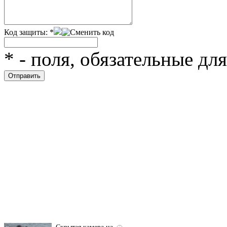
Код защиты:
*
*
- поля, обязательные дл
Ролик длится
i
несколько секунд, а
смеяться вы будете
долго