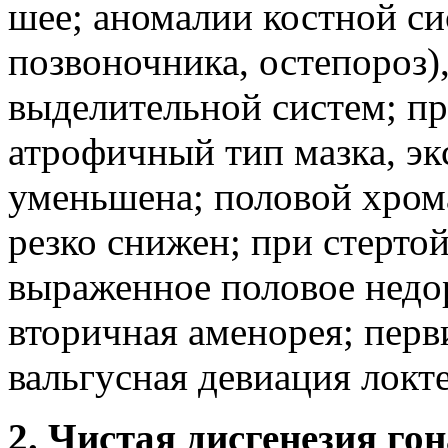
шее; аномалии костной с
позвоночника, остепороз)
выделительной систем; п
атрофичный тип мазка, эк
уменьшена; половой хрома
резко снижен; при стерто
выраженное половое недо
вторичная аменорея; перв
вальгусная девиация локте
2. Чистая дисгенезия го