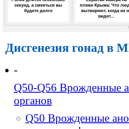
секунд, а смеяться вы
пляже Крыма: Что лю
будете долго
вытворяют, когда их н
видят...
Дисгенезия гонад в 
-
Q50-Q56
Врожденные а
органов
Q50
Врожденные ано