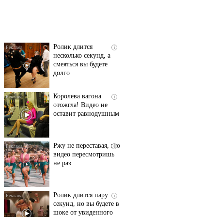
пляже Крыма: Что
люди вытворяют, когда
их не видят...
Ролик длится
i
несколько секунд, а
смеяться вы будете
долго
Королева вагона
i
отожгла! Видео не
оставит равнодушным
Ржу не переставая, это
i
видео пересмотришь
не раз
Ролик длится пару
i
секунд, но вы будете в
шоке от увиденного