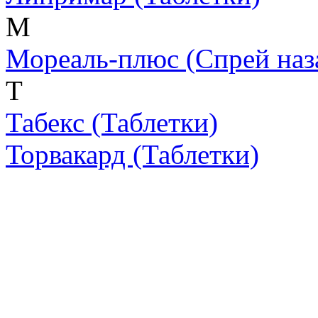
М
Мореаль-плюс
(Спрей наз
Т
Табекс
(Таблетки)
Торвакард
(Таблетки)
Скрытая камера на
i