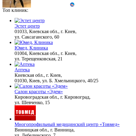
Топ клиник:
Этот танец невесты
i
оставит вас без слов!
Пересмотрела 10 раз
Эстет центр
01033, Киевская обл., г. Киев,
ул. Саксаганского, 60
Ролик из Омска: вы
i
Юмед, Клиника
будете смеяться долго
01004, Киевская обл., г. Киев,
ул. Терещенковская, 21
Аптека
Что стало причиной
Киевская обл., г. Киев,
i
громкого взрыва в
01030, Киев, ул. Б. Хмельницкого, 40/25
Москве 7 августа
Салон красоты «Эдем»
Кировоградская обл., г. Кировоград,
ул. Шевченко, 15
Какие товары
i
пропадут из
магазинов с 1 августа
2026 года
Многопрофильный медицинский центр «Товмед»
Винницкая обл., г. Винница,
ул. Лебединского, 7