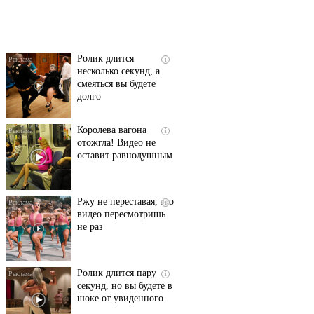
люди вытворяют, когда
их не видят...
Ролик длится
i
несколько секунд, а
смеяться вы будете
долго
Королева вагона
i
отожгла! Видео не
оставит равнодушным
Ржу не переставая, это
i
видео пересмотришь
не раз
Ролик длится пару
i
секунд, но вы будете в
шоке от увиденного