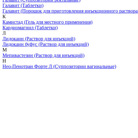
Галавит
(Таблетки)
Галавит
(Порошок для приготовления инъекционного раствора
К
Камистад
(Гель для местного применения)
Кардиомагнил
(Таблетки)
Л
Лидокаин
(Раствор для инъекций)
Лидокаин буфус
(Раствор для инъекций)
М
Мепивастезин
(Раствор для инъекций)
Н
Нео-Пенотран Форте Л
(Суппозитории вагинальные)
Скрытая камера на
i
пляже Крыма: Что