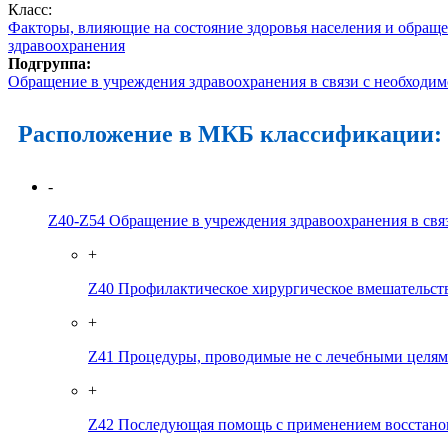
Класс:
Факторы, влияющие на состояние здоровья населения и обращ
здравоохранения
Подгруппа:
Обращение в учреждения здравоохранения в связи с необход
Расположение в МКБ классификации:
-
Z40-Z54
Обращение в учреждения здравоохранения в св
+
Z40
Профилактическое хирургическое вмешательст
+
Z41
Процедуры, проводимые не с лечебными целя
+
Z42
Последующая помощь с применением восстанов