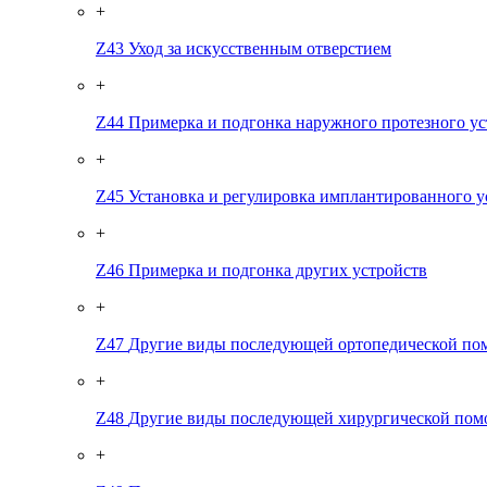
+
Z43
Уход за искусственным отверстием
+
Z44
Примерка и подгонка наружного протезного ус
+
Z45
Установка и регулировка имплантированного у
+
Z46
Примерка и подгонка других устройств
+
Z47
Другие виды последующей ортопедической п
+
Z48
Другие виды последующей хирургической по
+