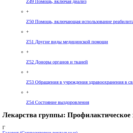
Z49
Помощь, включая диализ
+
Z50
Помощь, включающая использование реабилит
+
Z51
Другие виды медицинской помощи
+
Z52
Доноры органов и тканей
+
Z53
Обращения в учреждения здравоохранения в с
+
Z54
Состояние выздоровления
Лекарства группы: Профилактическое 
Г
Галавит
(Суппозитории ректальные)