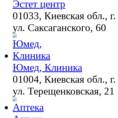
Эстет центр
01033, Киевская обл., г.
Ролик длится пару
i
секунд, но вы будете в
шоке от увиденного
ул. Саксаганского, 60
Этот трюк уничтожает
i
грибок за 5 дней!
Юмед, Клиника
Этот танец невесты
i
оставит вас без слов!
Пересмотрела 10 раз
01004, Киевская обл., г.
ул. Терещенковская, 21
Эта жгучая мазь
i
разъедает всю
грибковую заразу за
ночь!