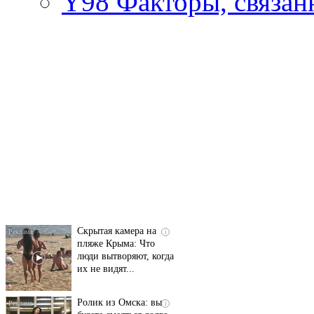
Y98
Факторы, связан
Ролик длится
i
несколько секунд, а
смеяться вы будете
долго
Скрытая камера на
i
пляже Крыма: Что
люди вытворяют, когда
их не видят...
Ролик из Омска: вы
i