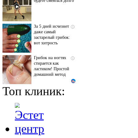
будете смеяться долго
За 5 дней исчезнет
i
даже самый
застарелый грибок:
вот хитрость
Грибок на ногтях
i
стирается как
ластиком! Простой
домашний метод
Топ клиник:
Ржу не переставая, это
i
видео пересмотришь
не раз
Королева вагона
i
отожгла! Видео не
оставит равнодушным