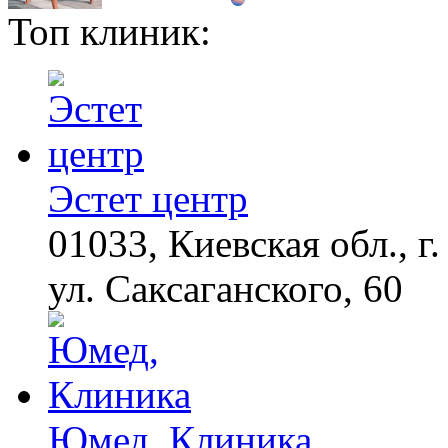
Топ клиник:
Ролик из Омска: вы
i
будете смеяться долго
Королева вагона
i
отожгла! Видео не
оставит равнодушным
Эстет центр
01033, Киевская обл., г.
ул. Саксаганского, 60
Юмед, Клиника