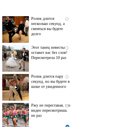
их не видят...
Ролик длится
i
несколько секунд, а
смеяться вы будете
долго
Этот танец невесты
i
оставит вас без слов!
Пересмотрела 10 раз
Ролик длится пару
i
секунд, но вы будете в
шоке от увиденного
Ржу не переставая, это
i
видео пересмотришь
не раз