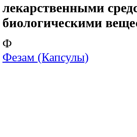
лекарственными сред
биологическими веще
Ф
Фезам
(Капсулы)
Скрытая камера на
i
пляже Крыма: Что
люди вытворяют, когда