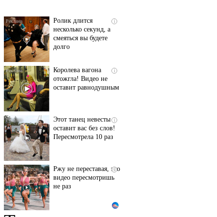
Ролик длится
i
несколько секунд, а
смеяться вы будете
долго
Королева вагона
i
отожгла! Видео не
оставит равнодушным
Этот танец невесты
i
оставит вас без слов!
Пересмотрела 10 раз
Ржу не переставая, это
i
видео пересмотришь
не раз