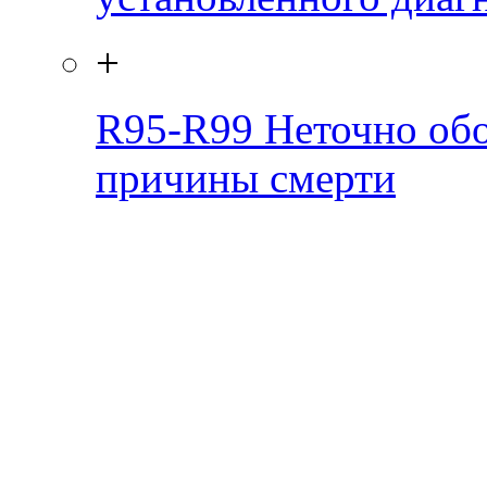
+
R95-R99
Неточно обо
причины смерти
Скрытая камера на
i
пляже Крыма: Что
люди вытворяют, когда
их не видят...