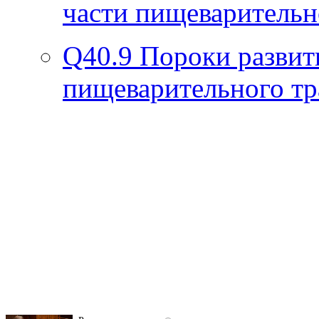
части пищеварительн
Q40.9
Пороки развит
пищеварительного тр
Скрытая камера на
i
пляже Крыма: Что
люди вытворяют, когда
их не видят...