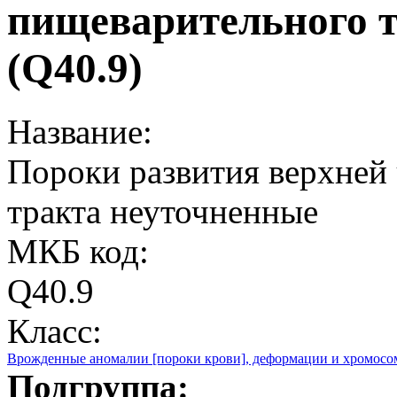
пищеварительного 
(Q40.9)
Название:
Пороки развития верхней
тракта неуточненные
МКБ код:
Q40.9
Класс:
Врожденные аномалии [пороки крови], деформации и хромос
Подгруппа: