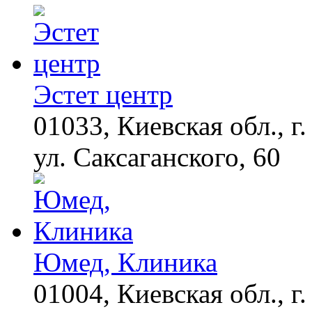
Ролик из Омска: вы
i
будете смеяться долго
Эстет центр
01033, Киевская обл., г.
Что стало причиной
i
громкого взрыва в
Москве 7 августа
ул. Саксаганского, 60
Юмед, Клиника
01004, Киевская обл., г.