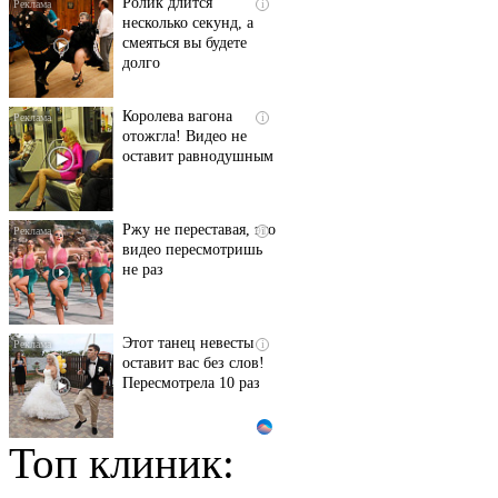
Ролик длится
i
несколько секунд, а
смеяться вы будете
долго
Королева вагона
i
отожгла! Видео не
оставит равнодушным
Ржу не переставая, это
i
видео пересмотришь
не раз
Этот танец невесты
i
оставит вас без слов!
Пересмотрела 10 раз
Топ клиник:
Ролик длится пару
i
секунд, но вы будете в
шоке от увиденного