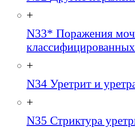
+
N33*
Поражения моче
классифицированных 
+
N34
Уретрит и урет
+
N35
Стриктура урет