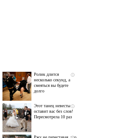
Скрытая камера на
i
пляже Крыма: Что
люди вытворяют, когда
их не видят...
Ролик длится
i
несколько секунд, а
смеяться вы будете
долго
Этот танец невесты
i
оставит вас без слов!
Пересмотрела 10 раз
Ржу не переставая, это
i