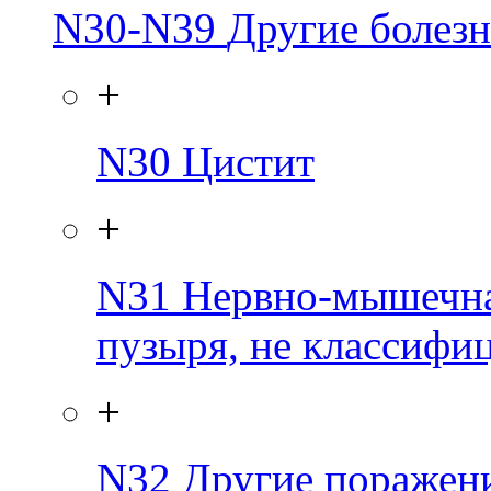
N30-N39
Другие болез
+
N30
Цистит
+
N31
Нервно-мышечна
пузыря, не классифи
+
N32
Другие поражен