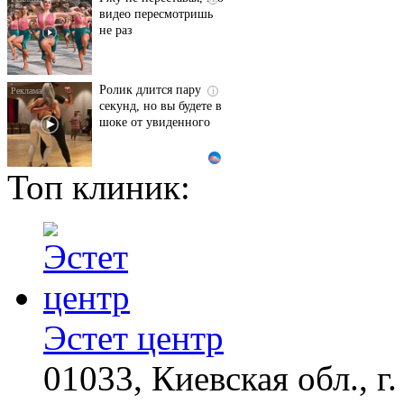
видео пересмотришь
не раз
Ролик длится пару
i
секунд, но вы будете в
шоке от увиденного
Топ клиник:
Ролик из Омска: вы
i
будете смеяться долго
"Потеряли стыд в
i
погоне за "Диором":
Поплавская вмазала
семейке Плющенко
Эстет центр
01033, Киевская обл., г.
Королева вагона
i
отожгла! Видео не
оставит равнодушным