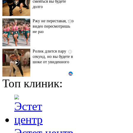
смеяться вы будете
долго
Ржу не переставая, это
i
видео пересмотришь
не раз
Ролик длится пару
i
секунд, но вы будете в
шоке от увиденного
Топ клиник:
Королева вагона
i
отожгла! Видео не
оставит равнодушным
Этот танец невесты
i
оставит вас без слов!
Пересмотрела 10 раз
Эстет центр