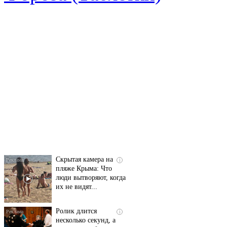
Т-Банк выпустил
i
карты с запахом!
Скрытая камера на
i
пляже Крыма: Что
люди вытворяют, когда
их не видят...
Ролик длится
i
несколько секунд, а