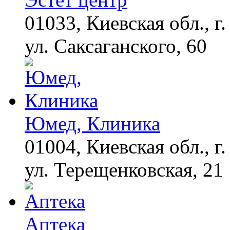
01033, Киевская обл., г.
Ролик из Омска: вы
i
будете смеяться долго
ул. Саксаганского, 60
Юмед, Клиника
01004, Киевская обл., г.
ул. Терещенковская, 21
Аптека