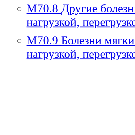
M70.8
Другие болезн
нагрузкой, перегрузк
M70.9
Болезни мягки
нагрузкой, перегрузк
Скрытая камера на
i
пляже Крыма: Что
люди вытворяют, когда