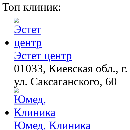
Топ клиник:
Ролик из Омска: вы
i
будете смеяться долго
Житель Андреаполя
i
спалил машину
молодого ухажера
своей жены
Эстет центр
01033, Киевская обл., г.
Королева вагона
i
отожгла! Видео не
оставит равнодушным
ул. Саксаганского, 60
Юмед, Клиника