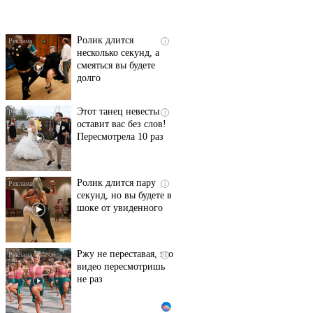
их не видят...
Ролик длится
i
несколько секунд, а
смеяться вы будете
долго
Этот танец невесты
i
оставит вас без слов!
Пересмотрела 10 раз
Ролик длится пару
i
секунд, но вы будете в
шоке от увиденного
Ржу не переставая, это
i
видео пересмотришь
не раз