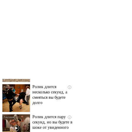
Скрытая камера на
i
пляже Крыма: Что
люди вытворяют, когда
их не видят...
Ролик длится
i
несколько секунд, а
смеяться вы будете
долго
Ролик длится пару
i
секунд, но вы будете в
шоке от увиденного