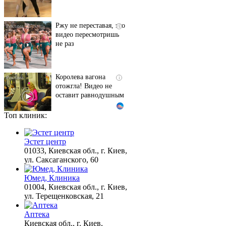
Ржу не переставая, это
i
видео пересмотришь
не раз
Королева вагона
i
отожгла! Видео не
оставит равнодушным
Топ клиник:
Этот танец невесты
i
оставит вас без слов!
Пересмотрела 10 раз
Эстет центр
01033, Киевская обл., г. Киев,
ул. Саксаганского, 60
Ролик из Омска: вы
i
Юмед, Клиника
будете смеяться долго
01004, Киевская обл., г. Киев,
ул. Терещенковская, 21
Аптека
Киевская обл., г. Киев,