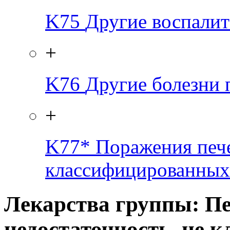
K75
Другие воспалит
+
K76
Другие болезни 
+
K77*
Поражения пече
классифицированных 
Лекарства группы: П
недостаточность, не 