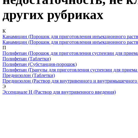
других рубриках
К
Канамицин
(Порошок для приготовления инъекционного раств
Канамицин
(Порошок для приготовления инъекционного раст
П
Полифепан
(Порошок для приготовления суспензии для приема
Полифепан
(Таблетки)
Полифепан
(Субстанция-порошок)
Полифепан
(Гранулы для приготовления суспензии для приема
Преднизолон
(Таблетки)
Преднизолон
(Раствор для внутривенного и внутримышечного
Э
Эссенциале Н
(Раствор для внутривенного введения)