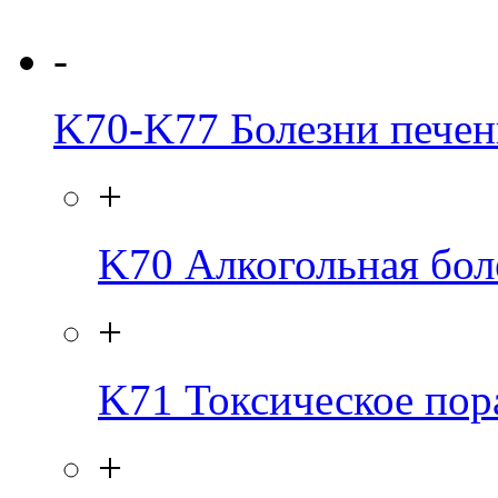
-
K70-K77
Болезни пече
+
K70
Алкогольная бол
+
K71
Токсическое пор
+