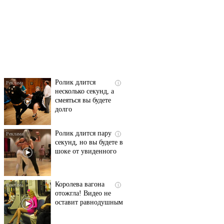
Скрытая камера на
i
пляже Крыма: Что
люди вытворяют, когда
их не видят...
Ролик длится
i
несколько секунд, а
смеяться вы будете
долго
Ролик длится пару
i
секунд, но вы будете в
шоке от увиденного
Королева вагона
i
отожгла! Видео не
оставит равнодушным