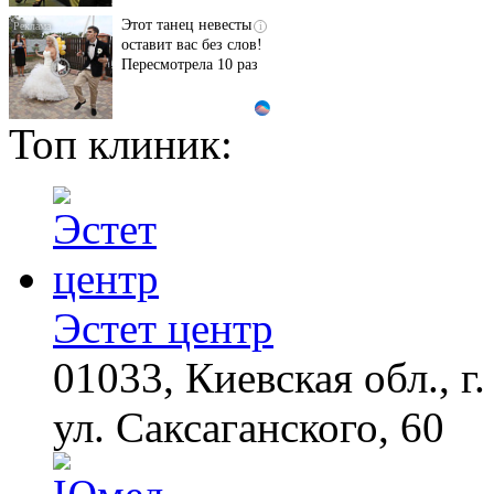
Этот танец невесты
i
оставит вас без слов!
Пересмотрела 10 раз
Топ клиник:
Ржу не переставая, это
i
видео пересмотришь
не раз
Ролик из Омска: вы
i
будете смеяться долго
Эстет центр
01033, Киевская обл., г.
ул. Саксаганского, 60