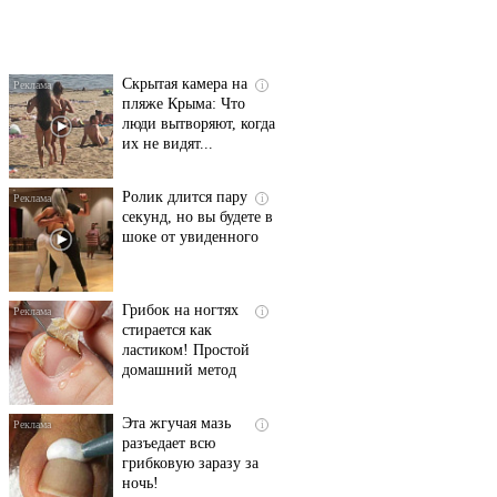
смеяться вы будете
долго
Скрытая камера на
i
пляже Крыма: Что
люди вытворяют, когда
их не видят...
Ролик длится пару
i
секунд, но вы будете в
шоке от увиденного
Грибок на ногтях
i
стирается как
ластиком! Простой
домашний метод
Эта жгучая мазь
i
разъедает всю
грибковую заразу за
ночь!