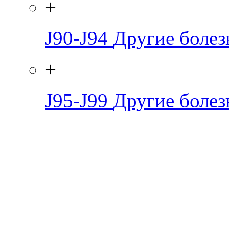
+
J90-J94
Другие болез
+
J95-J99
Другие болез
Ролик длится
i
несколько секунд, а