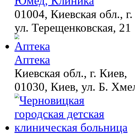
Юмед, Клиника
грибок за 5 дней!
01004, Киевская обл., г.
ул. Терещенковская, 21
Даже самый
i
запущенный грибок
исчезнет с корнем,
если перед сном…
Аптека
Ролик из Омска: вы
i
будете смеяться долго
Киевская обл., г. Киев,
01030, Киев, ул. Б. Хме
За 5 дней исчезнет
i
даже самый
застарелый грибок:
вот хитрость