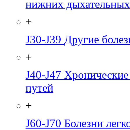
нижних дыхательных
+
J30-J39
Другие болез
+
J40-J47
Хронические
путей
+
J60-J70
Болезни легк