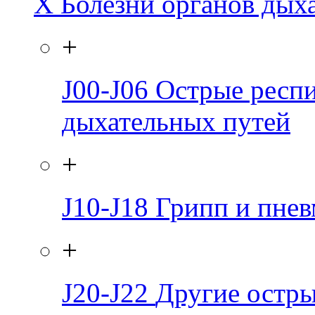
X
Болезни органов дых
+
J00-J06
Острые респ
дыхательных путей
+
J10-J18
Грипп и пне
+
J20-J22
Другие остр