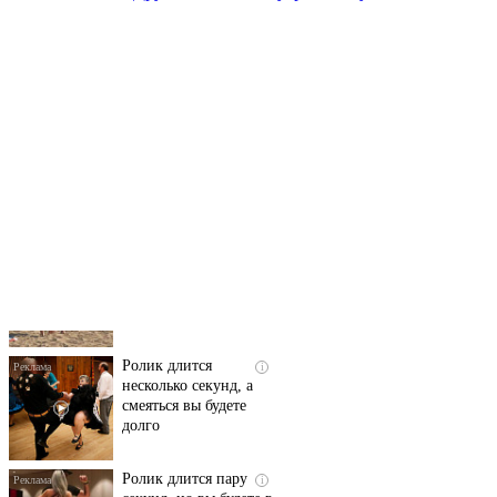
Скрытая камера на
i
пляже Крыма: Что
люди вытворяют, когда
их не видят...
Ролик длится
i
несколько секунд, а
смеяться вы будете
долго
Ролик длится пару
i
секунд, но вы будете в
шоке от увиденного