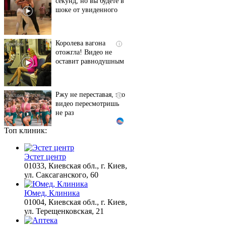
Королева вагона
i
отожгла! Видео не
оставит равнодушным
Ржу не переставая, это
i
видео пересмотришь
не раз
Топ клиник:
Взломали Telegram
i
Собчак - вот что
нашлось в переписках
Эстет центр
01033, Киевская обл., г. Киев,
ул. Саксаганского, 60
Этот танец невесты
i
Юмед, Клиника
оставит вас без слов!
01004, Киевская обл., г. Киев,
Пересмотрела 10 раз
ул. Терещенковская, 21