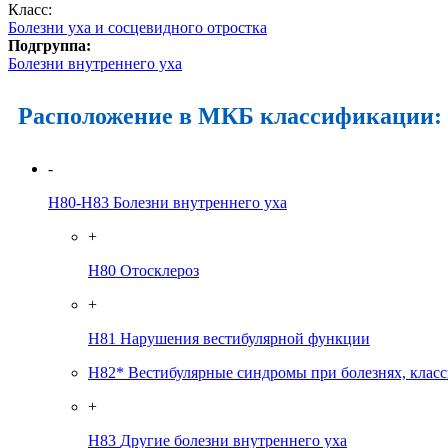
Класс:
Болезни уха и сосцевидного отростка
Подгруппа:
Болезни внутреннего уха
Расположение в МКБ классификации:
-
H80-H83
Болезни внутреннего уха
+
H80
Отосклероз
+
H81
Нарушения вестибулярной функции
H82*
Вестибулярные синдромы при болезнях, клас
+
H83
Другие болезни внутреннего уха