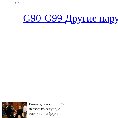
+
G90-G99
Другие нар
Скрытая камера на
i
пляже Крыма: Что
люди вытворяют, когда
их не видят...
Ролик длится
i
несколько секунд, а
смеяться вы будете
долго
Этот танец невесты
i
оставит вас без слов!
Пересмотрела 10 раз