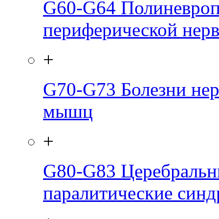
G60-G64
Полиневроп
периферической нер
+
G70-G73
Болезни не
мышц
+
G80-G83
Церебральн
паралитические син