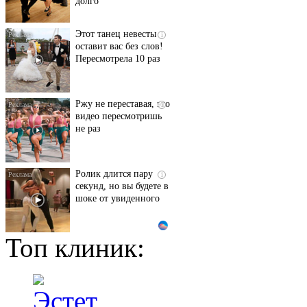
Ржу не переставая, это
i
видео пересмотришь
не раз
Ролик длится пару
i
секунд, но вы будете в
шоке от увиденного
Ролик из Омска: вы
i
будете смеяться долго
Топ клиник:
Взломали Telegram
i
Собчак - вот что
нашлось в переписках