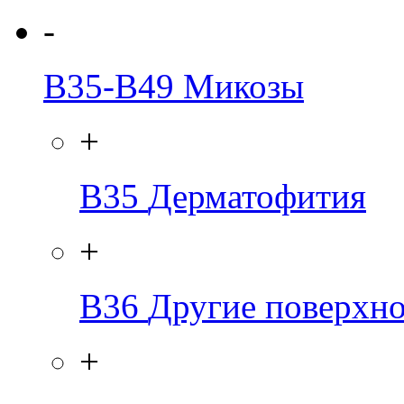
-
B35-B49
Микозы
+
B35
Дерматофития
+
B36
Другие поверхн
+