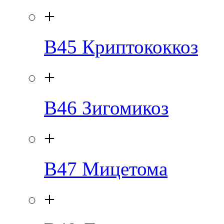
+
B45
Криптококкоз
+
B46
Зигомикоз
+
B47
Мицетома
+