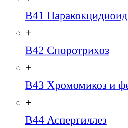
B41
Паракокцидиоид
+
B42
Споротрихоз
+
B43
Хромомикоз и ф
+
B44
Аспергиллез