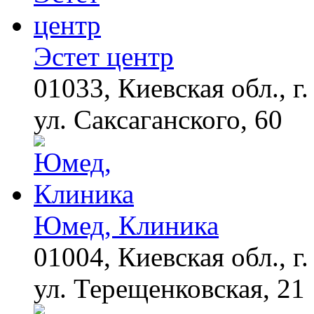
Смолов призвал
i
российских
футболистов покинуть
страну
Эстет центр
01033, Киевская обл., г.
Королева вагона
i
отожгла! Видео не
оставит равнодушным
ул. Саксаганского, 60
Юмед, Клиника
01004, Киевская обл., г.
ул. Терещенковская, 21