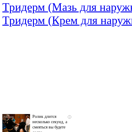
Тридерм
(Мазь для наруж
Тридерм
(Крем для наруж
Скрытая камера на
i
пляже Крыма: Что
люди вытворяют, когда
их не видят...
Ролик длится
i
несколько секунд, а
смеяться вы будете