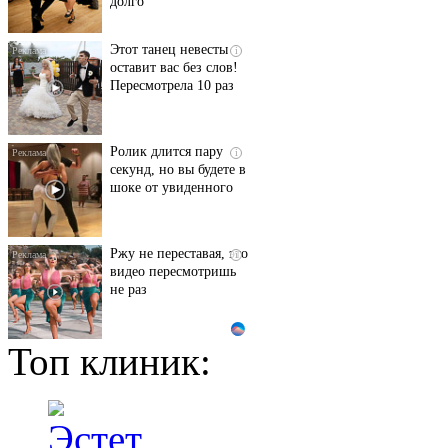
долго
Этот танец невесты
i
оставит вас без слов!
Пересмотрела 10 раз
Ролик длится пару
i
секунд, но вы будете в
шоке от увиденного
Ржу не переставая, это
i
видео пересмотришь
не раз
Топ клиник:
Ролик из Омска: вы
i
будете смеяться долго