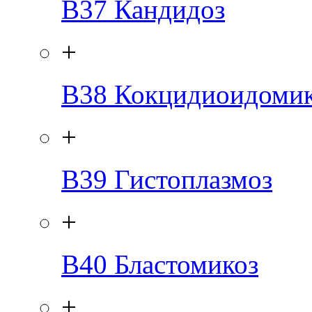
B37
Кандидоз
+
B38
Кокцидиоидомик
+
B39
Гистоплазмоз
+
B40
Бластомикоз
+