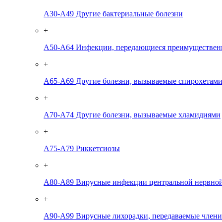
A30-A49
Другие бактериальные болезни
+
A50-A64
Инфекции, передающиеся преимуществен
+
A65-A69
Другие болезни, вызываемые спирохетам
+
A70-A74
Другие болезни, вызываемые хламидиями
+
A75-A79
Риккетсиозы
+
A80-A89
Вирусные инфекции центральной нервно
+
A90-A99
Вирусные лихорадки, передаваемые члени