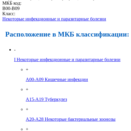
МКБ код:
B00-B09
Класс:
Некоторые инфекционные и паразитарные болезни
Расположение в МКБ классификации:
-
I
Некоторые инфекционные и паразитарные болезни
+
A00-A09
Кишечные инфекции
+
A15-A19
Туберкулез
+
A20-A28
Некоторые бактериальные зоонозы
+