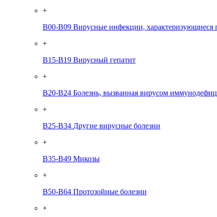
+
B00-B09
Вирусные инфекции, характеризующиеся 
+
B15-B19
Вирусный гепатит
+
B20-B24
Болезнь, вызванная вирусом иммунодефиц
+
B25-B34
Другие вирусные болезни
+
B35-B49
Микозы
+
B50-B64
Протозойные болезни
+