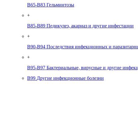
B65-B83
Гельминтозы
+
B85-B89
Педикулез, акариаз и другие инфестации
+
B90-B94
Последствия инфекционных и паразитарн
+
B95-B97
Бактериальные, вирусные и другие инфек
B99
Другие инфекционные болезни