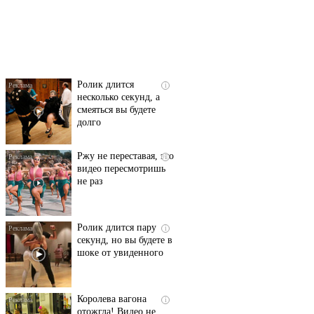
Скрытая камера на
i
пляже Крыма: Что
люди вытворяют, когда
их не видят...
Ролик длится
i
несколько секунд, а
смеяться вы будете
долго
Ржу не переставая, это
i
видео пересмотришь
не раз
Ролик длится пару
i
секунд, но вы будете в
шоке от увиденного
Королева вагона
i
отожгла! Видео не