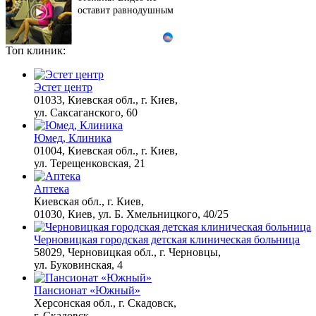
оставит равнодушным
Топ клиник:
Этот танец невесты
i
оставит вас без слов!
Пересмотрела 10 раз
Эстет центр
01033, Киевская обл., г. Киев,
ул. Саксаганского, 60
Ролик из Омска: вы
i
Юмед, Клиника
будете смеяться долго
01004, Киевская обл., г. Киев,
ул. Терещенковская, 21
Аптека
Что стало причиной
Киевская обл., г. Киев,
i
громкого взрыва в
01030, Киев, ул. Б. Хмельницкого, 40/25
Москве 7 августа
Черновицкая городская детская клиническая больница
58029, Черновицкая обл., г. Черновцы,
ул. Буковинская, 4
"Потеряли стыд в
i
погоне за "Диором":
Пансионат «Южный»
Поплавская вмазала
Херсонская обл., г. Скадовск,
семейке Плющенко
г. Скадовск