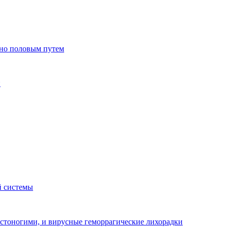
но половым путем
и
й системы
стоногими, и вирусные геморрагические лихорадки