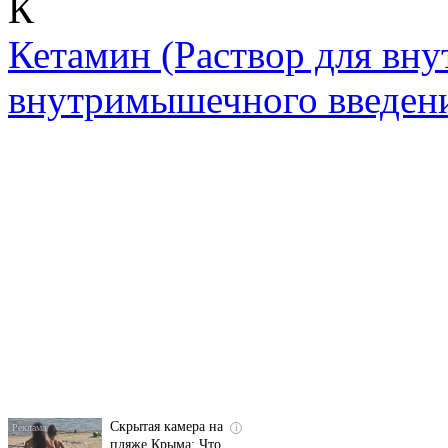
К
Кетамин
(Раствор для вну
внутримышечного введен
Ролик длится
i
несколько секунд, а
смеяться вы будете
долго
Скрытая камера на
i
пляже Крыма: Что