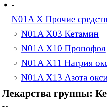
-
N01A X
Прочие средств
N01A X03
Кетамин
N01A X10
Пропофол
N01A X11
Натрия ок
N01A X13
Азота окс
Лекарства группы: К