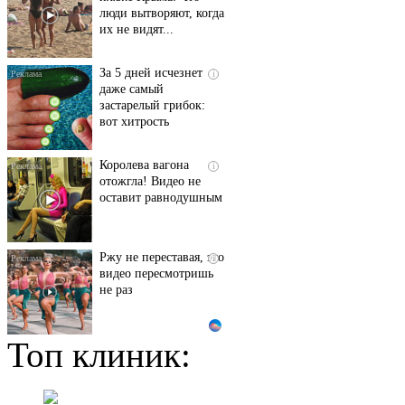
люди вытворяют, когда
их не видят...
За 5 дней исчезнет
i
даже самый
застарелый грибок:
вот хитрость
Королева вагона
i
отожгла! Видео не
оставит равнодушным
Ржу не переставая, это
i
видео пересмотришь
не раз
Топ клиник:
Ролик длится пару
i
секунд, но вы будете в
шоке от увиденного