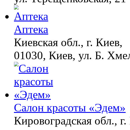
Ролик из Омска: вы
i
будете смеяться долго
Аптека
Даже самый
i
запущенный грибок
Киевская обл., г. Киев,
исчезнет с корнем,
если перед сном…
01030, Киев, ул. Б. Хме
Ногти будут чистыми!
i
Домашний метод
убьет грибок,
возьмите 3%-ю…
Салон красоты «Эдем»
Кировоградская обл., г.