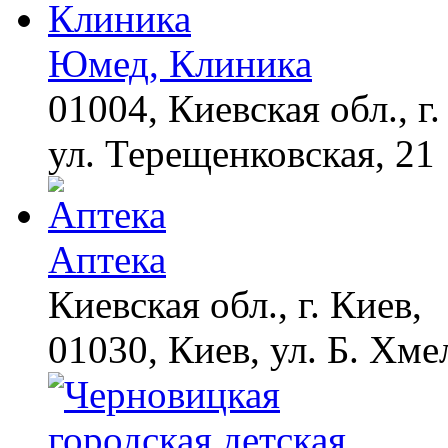
Юмед, Клиника
Как пенсионеры 1945-
i
1965 годов могут
получить доплаты за
01004, Киевская обл., г.
советский стаж
ул. Терещенковская, 21
Даже самый
i
запущенный грибок
исчезнет с корнем,
если перед сном…
Аптека
Этот трюк уничтожает
i
грибок за 5 дней!
Киевская обл., г. Киев,
01030, Киев, ул. Б. Хме
Ролик из Омска: вы
i
будете смеяться долго