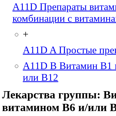
A11D
Препараты витами
комбинации с витамина
+
A11D A
Простые пре
A11D B
Витамин В1 
или В12
Лекарства группы: Ви
витамином В6 и/или 