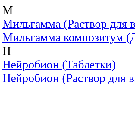
М
Мильгамма
(Раствор для
Мильгамма композитум
(
Н
Нейробион
(Таблетки)
Нейробион
(Раствор для 