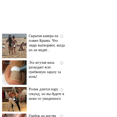
Ролик длится
i
несколько секунд, а
смеяться вы будете
долго
Скрытая камера на
i
пляже Крыма: Что
люди вытворяют, когда
их не видят...
Эта жгучая мазь
i
разъедает всю
грибковую заразу за
ночь!
Ролик длится пару
i
секунд, но вы будете в
шоке от увиденного
Грибок на ногтях
i