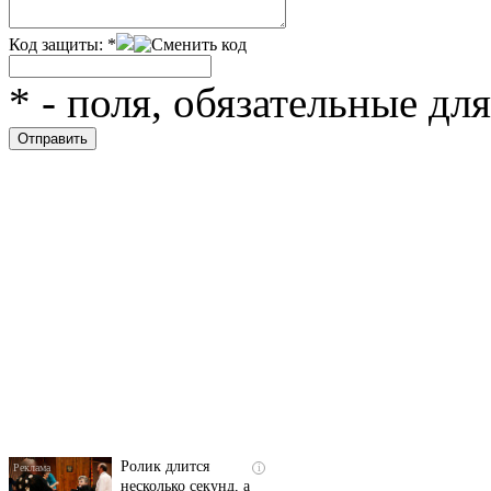
Код защиты:
*
*
- поля, обязательные дл
Скрытая камера на
i
пляже Крыма: Что
люди вытворяют, когда
их не видят...
Ролик длится
i
несколько секунд, а