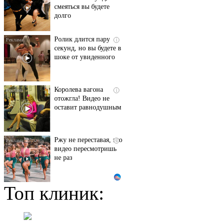
смеяться вы будете
долго
Ролик длится пару
i
секунд, но вы будете в
шоке от увиденного
Королева вагона
i
отожгла! Видео не
оставит равнодушным
Ржу не переставая, это
i
видео пересмотришь
не раз
Топ клиник:
Этот танец невесты
i
оставит вас без слов!
Пересмотрела 10 раз