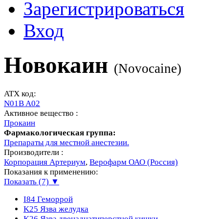
Зарегистрироваться
Вход
Новокаин
(
Novocaine
)
ATX код:
N01B A02
Активное вещество :
Прокаин
Фармакологическая группа:
Препараты для местной анестезии.
Производители :
Корпорация Артериум
,
Верофарм ОАО (Россия)
Показания к применению:
Показать (7) ▼
I84
Геморрой
K25
Язва желудка
K26
Язва двенадцатиперстной кишки