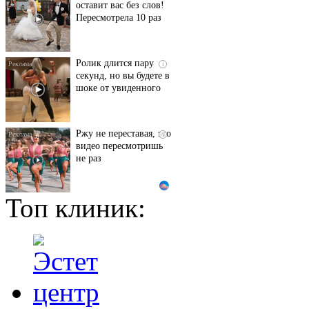
оставит вас без слов!
Пересмотрела 10 раз
Ролик длится пару
i
секунд, но вы будете в
шоке от увиденного
Ржу не переставая, это
i
видео пересмотришь
не раз
Топ клиник:
Ролик из Омска: вы
i
будете смеяться долго
Взломали Telegram
i
Собчак - вот что
нашлось в переписках