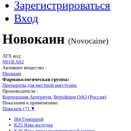
Зарегистрироваться
Вход
Новокаин
(
Novocaine
)
ATX код:
N01B A02
Активное вещество :
Прокаин
Фармакологическая группа:
Препараты для местной анестезии.
Производители :
Корпорация Артериум
,
Верофарм ОАО (Россия)
Показания к применению:
Показать (7) ▼
I84
Геморрой
K25
Язва желудка
K26
Язва двенадцатиперстной кишки