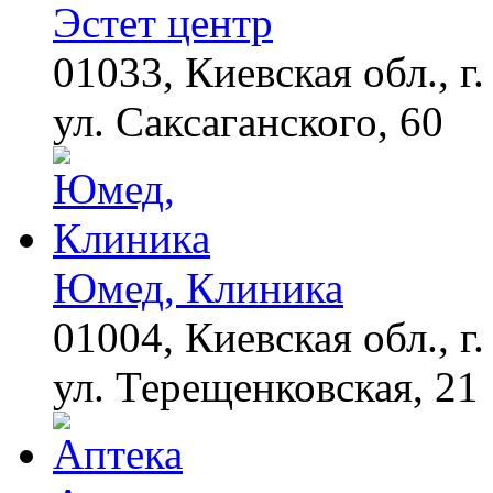
Эстет центр
01033, Киевская обл., г.
Смолов призвал
i
российских
футболистов покинуть
ул. Саксаганского, 60
страну
Королева вагона
i
отожгла! Видео не
оставит равнодушным
Юмед, Клиника
01004, Киевская обл., г.
ул. Терещенковская, 21