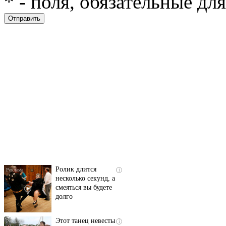
*
- поля, обязательные дл
Скрытая камера на
i
пляже Крыма: Что
люди вытворяют, когда
их не видят...
Ролик длится
i
несколько секунд, а
смеяться вы будете
долго
Этот танец невесты
i