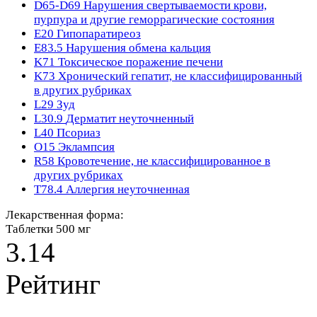
D65-D69
Нарушения свертываемости крови,
пурпура и другие геморрагические состояния
E20
Гипопаратиреоз
E83.5
Нарушения обмена кальция
K71
Токсическое поражение печени
K73
Хронический гепатит, не классифицированный
в других рубриках
L29
Зуд
L30.9
Дерматит неуточненный
L40
Псориаз
O15
Эклампсия
R58
Кровотечение, не классифицированное в
других рубриках
T78.4
Аллергия неуточненная
Лекарственная форма:
Таблетки 500 мг
3.14
Рейтинг