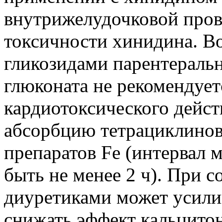
внутрижелудочковой про
токсичности хинидина. В
гликозидами парентераль
глюконата не рекомендует
кардиотоксического дейст
абсорбцию тетрациклинов
препаратов Fe (интервал
быть не менее 2 ч). При 
диуретиками может усили
снижать эффект кальцито