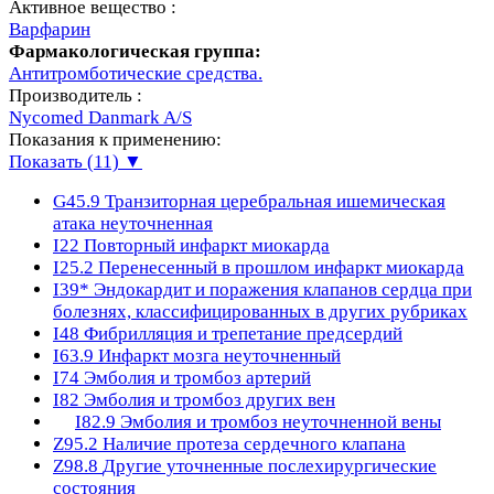
Активное вещество :
Варфарин
Фармакологическая группа:
Антитромботические средства.
Производитель :
Nycomed Danmark A/S
Показания к применению:
Показать (11) ▼
G45.9
Транзиторная церебральная ишемическая
атака неуточненная
I22
Повторный инфаркт миокарда
I25.2
Перенесенный в прошлом инфаркт миокарда
I39*
Эндокардит и поражения клапанов сердца при
болезнях, классифицированных в других рубриках
I48
Фибрилляция и трепетание предсердий
I63.9
Инфаркт мозга неуточненный
I74
Эмболия и тромбоз артерий
I82
Эмболия и тромбоз других вен
I82.9
Эмболия и тромбоз неуточненной вены
Z95.2
Наличие протеза сердечного клапана
Z98.8
Другие уточненные послехирургические
состояния