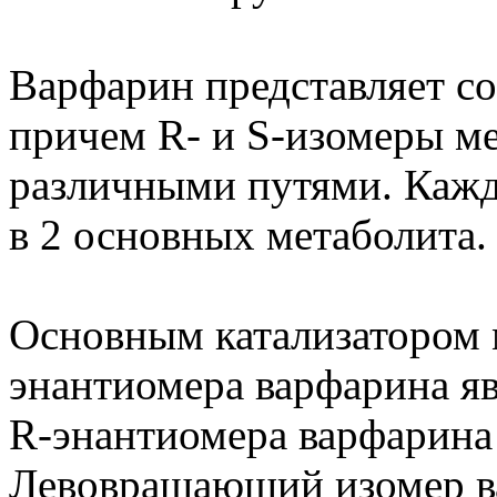
Варфарин представляет с
причем R- и S-изомеры м
различными путями. Кажд
в 2 основных метаболита.
Основным катализатором 
энантиомера варфарина я
R-энантиомера варфарин
Левовращающий изомер в