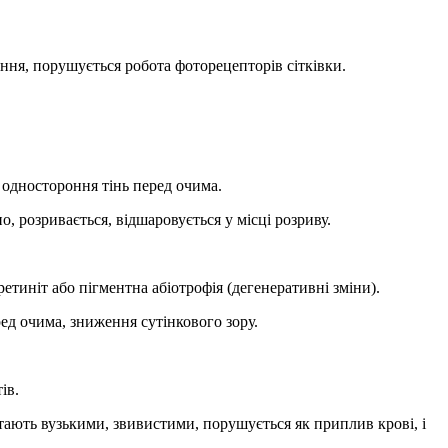
ня, порушується робота фоторецепторів сітківки.
 одностороння тінь перед очима.
о, розривається, відшаровується у місці розриву.
етиніт або пігментна абіотрофія (дегенеративні зміни).
ед очима, зниження сутінкового зору.
ів.
ають вузькими, звивистими, порушується як приплив крові, і