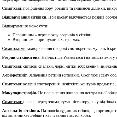
Симптоми:
погіршення зору, розмиті та зникаючі ділянки, викр
Відшарування сітківки.
При цьому відбувається розрив оболон
Відшарування може бути:
Первинним – через появу розривів у сітківці.
Вторинним – при пухлинах, травмах.
Симптомами
захворювання є зорові спотворення: мушки, іскри,
Розрив сітківки ока.
Найчастіше з'являється і натомість змін у 
Симптоми:
світлові спалахи, чорні нитки зображення, зниження
Хоріоретиніт.
Запалення ретини (сітківки). Охоплює і саму обол
Симптоми:
колірні спотворення, нечіткість контурів предметів
Макулодистрофія.
Це погіршення живлення центральної област
Симптоми:
пелена перед очима, туманність зору, зір у відтінках
Ангіопатія сітківки.
Патологія судинних стінок, що призводить
відтік, виникає дефіцит харчування і застої крові.