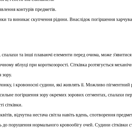
ивлення контурів предметів.
ки та виникає скупчення рідини. Внаслідок погіршення харчуван
 спалахи та інші плаваючі елементи перед очима, може з'явитися
очному яблуці при короткозорості. Сітківка розтягується механічн
 зору.
онку, і кровоносні судини, які живлять її. Можливо пігментний р
, сильне погіршення зору окремих зорових сегментах, спалахи пер
і сітківки.
 квітів, відчутна нестача світла навіть вдень, спотворення предмет
 до порушення нормального кровообігу очей. Судини сітківки ст