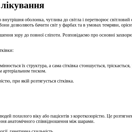
 лікування
о внутрішня оболонка, чутлива до світла і перетворює світловий 
Вони дозволяють бачити світ у фарбах та в умовах темряви, орієн
ршення зору до повної сліпоти. Розповідаємо про основні захворю
тківки:
інюється їх структура, а сама сітківка стоншується, тріскається, 
м артеріальним тиском.
стю, при якій розтягується сітківка.
людей похилого віку або пацієнтів з короткозорістю. Це розтягне
ення анатомічного співвідношення між шарами.
гії, генетична схильність.