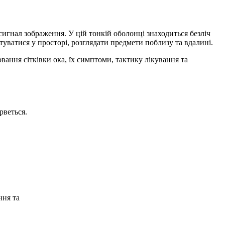
сигнал зображення. У цій тонкій оболонці знаходиться безліч
туватися у просторі, розглядати предмети поблизу та вдалині.
вання сітківки ока, їх симптоми, тактику лікування та
рветься.
ння та