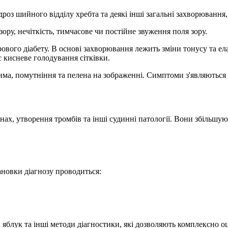
дроз шийного відділу хребта та деякі інші загальні захворювання,
ру, нечіткість, тимчасове чи постійне звуження поля зору.
рового діабету. В основі захворювання лежить зміни тонусу та ел
кисневе голодування сітківки.
има, помутніння та пелена на зображенні. Симптоми з'являються 
ах, утворення тромбів та інші судинні патології. Вони збільшуют
тановки діагнозу проводиться:
 яблук та інші методи діагностики, які дозволяють комплексно о