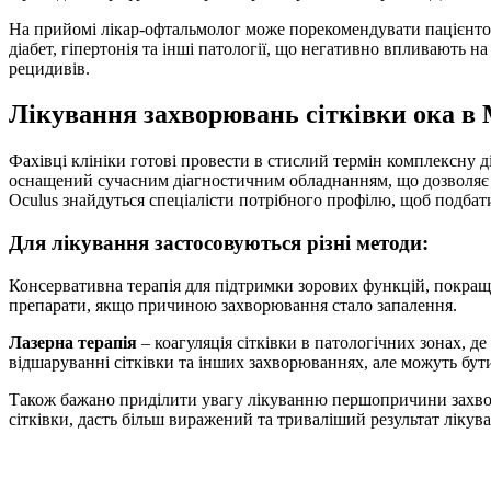
На прийомі лікар-офтальмолог може порекомендувати пацієнто
діабет, гіпертонія та інші патології, що негативно впливають 
рецидивів.
Лікування захворювань сітківки ока в
Фахівці клініки готові провести в стислий термін комплексну
оснащений сучасним діагностичним обладнанням, що дозволяє б
Oculus знайдуться спеціалісти потрібного профілю, щоб подбати
Для лікування застосовуються різні методи:
Консервативна терапія для підтримки зорових функцій, покраще
препарати, якщо причиною захворювання стало запалення.
Лазерна терапія
– коагуляція сітківки в патологічних зонах, д
відшаруванні сітківки та інших захворюваннях, але можуть бут
Також бажано приділити увагу лікуванню першопричини захворю
сітківки, дасть більш виражений та триваліший результат лікув