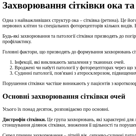
Захворювання сітківки ока та
Одна з найважливіших структур ока – сітківка (ретина). Це йог
нервових клітин та спеціальних фоторецепторів кількох видів. 
Будь-які захворювання та патології сітківки призводять до погі
профілактику.
Головні фактори, що призводять до формування захворювань сі
Інфекції, які викликають запалення у тканинах очей.
Вроджені чи набуті патології у фоторецепторах через що зм
Судинні патології, пов'язані з атеросклерозом, підвищени
Порушення сітківки частіше виникають у пацієнтів з короткозорі
Основні захворювання сітківки очей
Усього їх понад десяток, розповідаємо про основні.
Дистрофія сітківки.
Це група захворювань, які характерні для 
стоншування ділянок сітківки, зниження її щільності та поруш
Серед причин захворювання – літній вік, серцево-судинні патоло