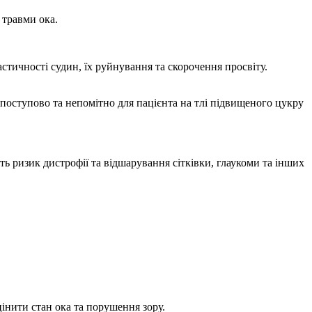
 травми ока.
астичності судин, їх руйнування та скорочення просвіту.
поступово та непомітно для пацієнта на тлі підвищеного цукру
ь ризик дистрофії та відшарування сітківки, глаукоми та інших
цінити стан ока та порушення зору.