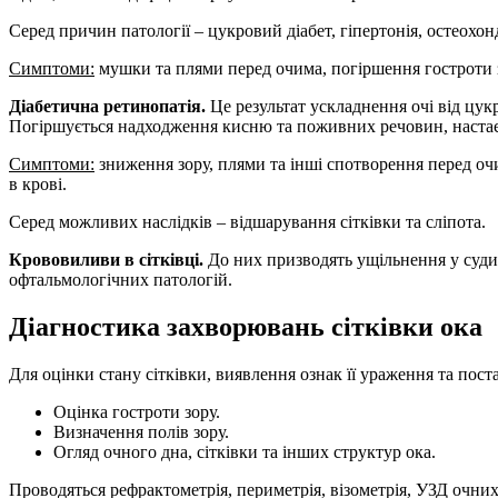
Серед причин патології – цукровий діабет, гіпертонія, остеохон
Симптоми:
мушки та плями перед очима, погіршення гостроти зо
Діабетична ретинопатія.
Це результат ускладнення очі від цук
Погіршується надходження кисню та поживних речовин, настає 
Симптоми:
зниження зору, плями та інші спотворення перед оч
в крові.
Серед можливих наслідків – відшарування сітківки та сліпота.
Крововиливи в сітківці.
До них призводять ущільнення у судин
офтальмологічних патологій.
Діагностика захворювань сітківки ока
Для оцінки стану сітківки, виявлення ознак її ураження та пос
Оцінка гостроти зору.
Визначення полів зору.
Огляд очного дна, сітківки та інших структур ока.
Проводяться рефрактометрія, периметрія, візометрія, УЗД очних