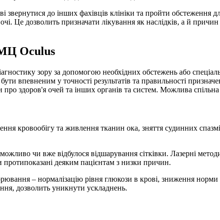
ві звернутися до інших фахівців клініки та пройти обстеження
на очі. Це дозволить призначати лікування як наслідків, а й при
 МЦ Oculus
 діагностику зору за допомогою необхідних обстежень або спеці
ути впевненим у точності результатів та правильності признач
 про здоров'я очей та інших органів та систем. Можлива спільна 
ння кровообігу та живлення тканин ока, зняття судинних спазмі
е можливо чи вже відбулося відшарування сітківки. Лазерні метод
и протипоказані деяким пацієнтам з низки причин.
вання – нормалізацію рівня глюкози в крові, зниження норми а
ання, дозволить уникнути ускладнень.