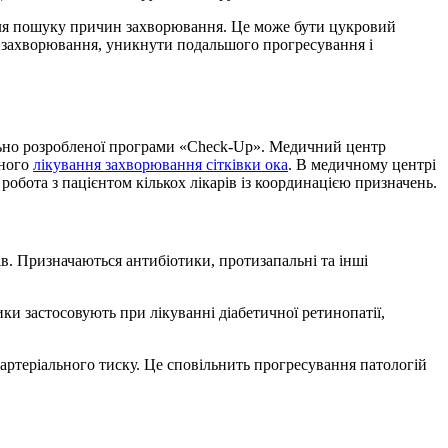
 для пошуку причин захворювання. Це може бути цукровий
чин захворювання, уникнути подальшого прогресування і
ально розробленої програми «Check-Up». Медичний центр
еного
лікування захворювання сітківки ока
. В медичному центрі
робота з пацієнтом кількох лікарів із координацією призначень.
в. Призначаються антибіотики, протизапальні та інші
ики застосовують при лікуванні діабетичної ретинопатії,
ртеріального тиску. Це сповільнить прогресування патологій