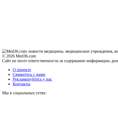
Смолов призвал
i
российских
футболистов покинуть
страну
Этот танец невесты
i
оставит вас без слов!
Пересмотрела 10 раз
© 2026 Med36.com
Сайт не несет ответственности за содержание информации, ра
Ролик из Омска: вы
i
будете смеяться долго
О проекте
Свяжитесь с нами
Рекламируйтесь у нас
Контакты
Мы в социальных сетях: