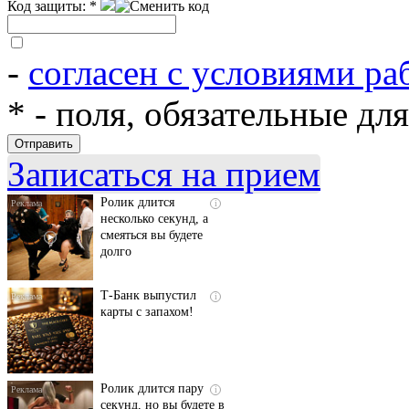
Код защиты:
*
-
согласен с условиями ра
*
- поля, обязательные дл
Скрытая камера на
i
пляже Крыма: Что
люди вытворяют, когда
их не видят...
Записаться на прием
Ролик длится
i
несколько секунд, а
смеяться вы будете
долго
Т-Банк выпустил
i
карты с запахом!
Ролик длится пару
i
секунд, но вы будете в