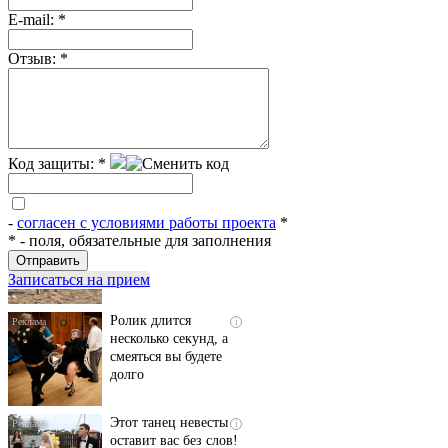
E-mail:
*
Отзыв:
*
Код защиты:
*
Скрытая камера на
i
пляже Крыма: Что
-
согласен с условиями работы проекта
*
люди вытворяют, когда
*
- поля, обязательные для заполнения
их не видят...
Записаться на прием
Ролик длится
i
несколько секунд, а
смеяться вы будете
долго
Этот танец невесты
i
оставит вас без слов!
Пересмотрела 10 раз