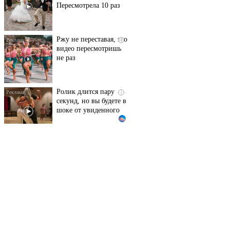
Ржу не переставая, это
i
видео пересмотришь
не раз
Ролик длится пару
i
секунд, но вы будете в
шоке от увиденного
Ролик из Омска: вы
i
будете смеяться долго
Королева вагона
i
отожгла! Видео не
оставит равнодушным