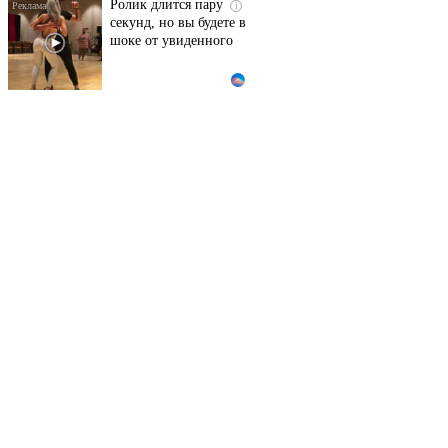
Ролик длится пару
i
секунд, но вы будете в
шоке от увиденного
Этот танец невесты
i
оставит вас без слов!
Пересмотрела 10 раз
Ролик из Омска: вы
i
будете смеяться долго
Что стало причиной
i
громкого взрыва в
Москве 7 августа
"Потеряли стыд в
i
погоне за "Диором":