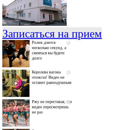
Скрытая камера на
i
пляже Крыма: Что
люди вытворяют, когда
их не видят...
Записаться на прием
Ролик длится
i
несколько секунд, а
смеяться вы будете
долго
Королева вагона
i
отожгла! Видео не
оставит равнодушным
Ржу не переставая, это
i
видео пересмотришь
не раз