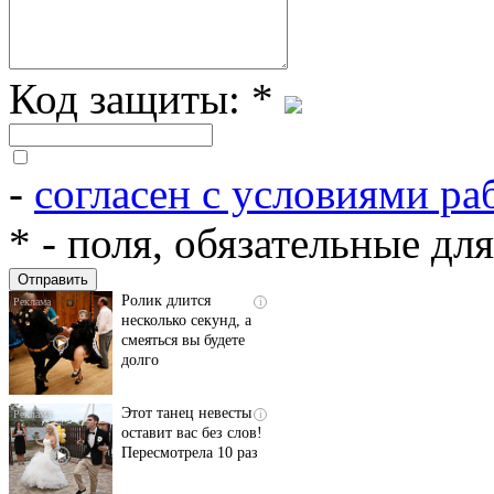
Код защиты:
*
-
согласен с условиями ра
Скрытая камера на
i
пляже Крыма: Что
*
- поля, обязательные дл
люди вытворяют, когда
их не видят...
Ролик длится
i
несколько секунд, а
смеяться вы будете
долго
Этот танец невесты
i
оставит вас без слов!
Пересмотрела 10 раз