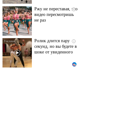
Ржу не переставая, это
i
видео пересмотришь
не раз
Ролик длится пару
i
секунд, но вы будете в
шоке от увиденного
Ролик из Омска: вы
i
будете смеяться долго
Канадская гимнастка
i
Беззубенко
призналась, чем ее
разочаровала Москва
Королева вагона
i