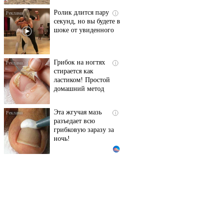
Ролик длится пару
i
секунд, но вы будете в
шоке от увиденного
Грибок на ногтях
i
стирается как
ластиком! Простой
домашний метод
Эта жгучая мазь
i
разъедает всю
грибковую заразу за
ночь!
Королева вагона
i
отожгла! Видео не
оставит равнодушным
Этот танец невесты
i