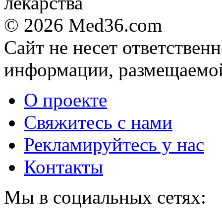
© 2026 Med36.com
Даже самый
i
запущенный грибок
Сайт не несет ответствен
исчезнет с корнем,
если перед сном…
информации, размещаемой
Ролик из Омска: вы
i
будете смеяться долго
О проекте
Свяжитесь с нами
За 5 дней исчезнет
i
даже самый
Рекламируйтесь у нас
застарелый грибок:
вот хитрость
Контакты
Мы в социальных сетях: