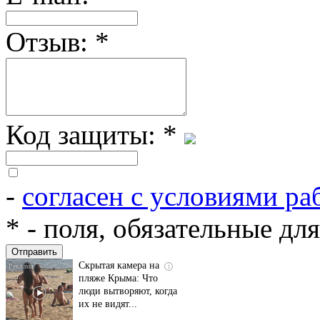
Отзыв:
*
Код защиты:
*
-
согласен с условиями ра
Ролик длится
i
несколько секунд, а
*
- поля, обязательные дл
смеяться вы будете
долго
Скрытая камера на
i
пляже Крыма: Что
люди вытворяют, когда
их не видят...