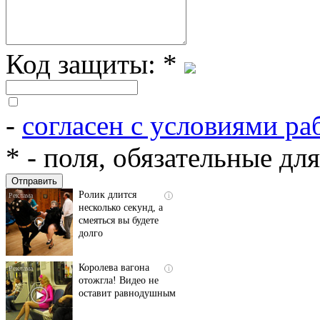
Код защиты:
*
-
согласен с условиями ра
Скрытая камера на
i
пляже Крыма: Что
*
- поля, обязательные дл
люди вытворяют, когда
их не видят...
Ролик длится
i
несколько секунд, а
смеяться вы будете
долго
Королева вагона
i
отожгла! Видео не
оставит равнодушным