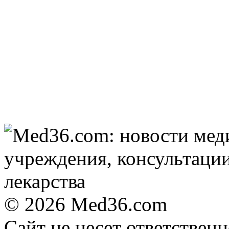
громкого взрыва в
Москве 7 августа
"Потеряли стыд в
i
погоне за "Диором":
Поплавская вмазала
семейке Плющенко
© 2026 Med36.com
Сайт не несет ответствен