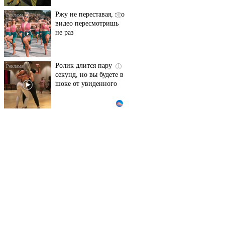
Ржу не переставая, это
i
видео пересмотришь
не раз
Ролик длится пару
i
секунд, но вы будете в
шоке от увиденного
Этот танец невесты
i
оставит вас без слов!
Пересмотрела 10 раз
Ролик из Омска: вы
i
будете смеяться долго
Что стало причиной
i