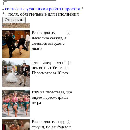
пляже Крыма: Что
люди вытворяют, когда
-
согласен с условиями работы проекта
*
их не видят...
*
- поля, обязательные для заполнения
Ролик длится
i
несколько секунд, а
смеяться вы будете
долго
Этот танец невесты
i
оставит вас без слов!
Пересмотрела 10 раз
Ржу не переставая, это
i
видео пересмотришь
не раз
Ролик длится пару
i
секунд, но вы будете в
шоке от увиденного