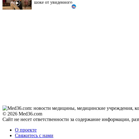
Ролик из Омска: вы
i
будете смеяться долго
Королева вагона
i
отожгла! Видео не
оставит равнодушным
© 2026 Med36.com
Сайт не несет ответственности за содержание информации, ра
О проекте
Свяжитесь с нами