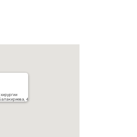
 хирургии
 Балакириева, 4