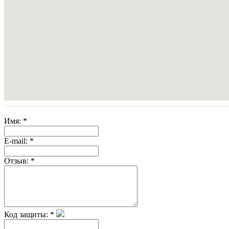
Имя:
*
E-mail:
*
Отзыв:
*
Код защиты:
*
Скрытая камера на
i