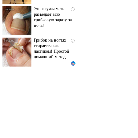
Эта жгучая мазь
i
разъедает всю
грибковую заразу за
ночь!
Грибок на ногтях
i
стирается как
ластиком! Простой
домашний метод
Королева вагона
i
отожгла! Видео не
оставит равнодушным
Ржу не переставая, это
i
видео пересмотришь
не раз
Ногти будут чистыми!
i