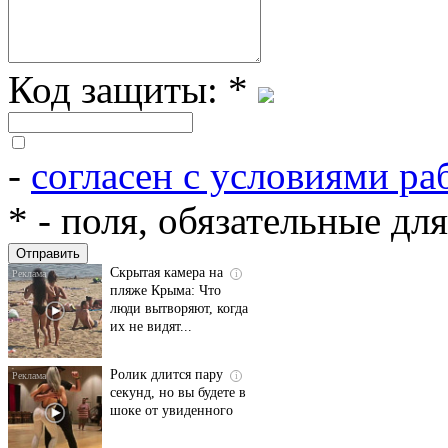
Код защиты:
*
-
согласен с условиями ра
Ролик длится
i
несколько секунд, а
*
- поля, обязательные дл
смеяться вы будете
долго
Скрытая камера на
i
пляже Крыма: Что
люди вытворяют, когда
их не видят...
Ролик длится пару
i
секунд, но вы будете в
шоке от увиденного