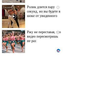
Ролик длится пару
i
секунд, но вы будете в
шоке от увиденного
Ржу не переставая, это
i
видео пересмотришь
не раз
Ролик из Омска: вы
i
будете смеяться долго
Королева вагона
i
отожгла! Видео не
оставит равнодушным