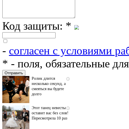
Код защиты:
*
-
согласен с условиями ра
Скрытая камера на
i
пляже Крыма: Что
*
- поля, обязательные дл
люди вытворяют, когда
их не видят...
Ролик длится
i
несколько секунд, а
смеяться вы будете
долго
Этот танец невесты
i
оставит вас без слов!
Пересмотрела 10 раз