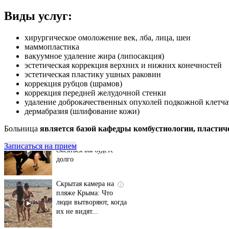
Виды услуг:
хирургическое омоложение век, лба, лица, шеи
маммопластика
вакуумное удаление жира (липосакция)
эстетическая коррекция верхних и нижних конечностей
эстетическая пластику ушных раковин
коррекция рубцов (шрамов)
коррекция передней желудочной стенки
удаление доброкачественных опухолей подкожной клетча
Ролик длится
i
дермабразия (шлифование кожи)
несколько секунд, а
смеяться вы будете
Больница
является базой кафедры комбустиологии, пластич
долго
Записаться на прием
Скрытая камера на
i
пляже Крыма: Что
люди вытворяют, когда
их не видят...
Ролик длится пару
i
секунд, но вы будете в
шоке от увиденного