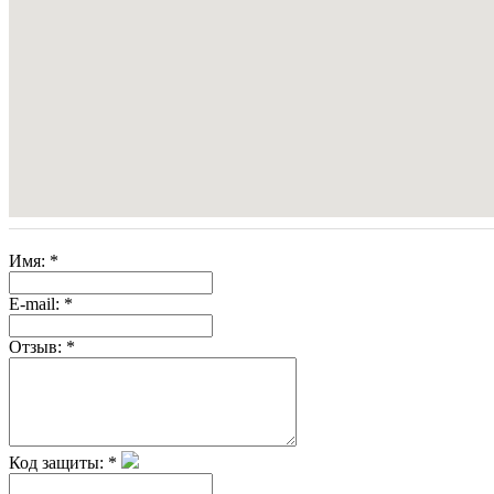
Имя:
*
E-mail:
*
Отзыв:
*
Код защиты:
*
Скрытая камера на
i