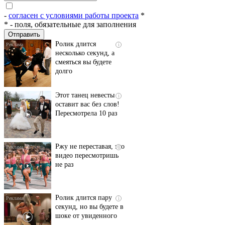
пляже Крыма: Что
люди вытворяют, когда
-
согласен с условиями работы проекта
*
их не видят...
*
- поля, обязательные для заполнения
Ролик длится
i
несколько секунд, а
смеяться вы будете
долго
Этот танец невесты
i
оставит вас без слов!
Пересмотрела 10 раз
Ржу не переставая, это
i
видео пересмотришь
не раз
Ролик длится пару
i
секунд, но вы будете в
шоке от увиденного