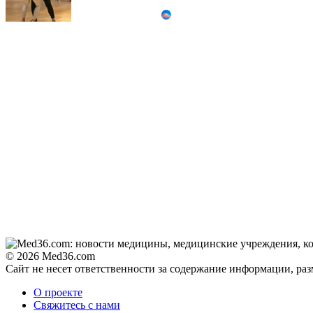
Ролик из Омска: вы
i
будете смеяться долго
Как пенсионеры 1945-
i
1965 годов могут
получить доплаты за
советский стаж
Королева вагона
i
отожгла! Видео не
оставит равнодушным
© 2026 Med36.com
Сайт не несет ответственности за содержание информации, ра
О проекте
Свяжитесь с нами