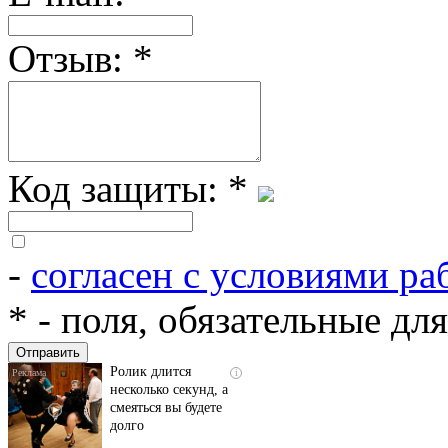
Отзыв:
*
Код защиты:
*
-
согласен с условиями ра
Скрытая камера на
i
пляже Крыма: Что
*
- поля, обязательные дл
люди вытворяют, когда
их не видят...
Ролик длится
i
несколько секунд, а
смеяться вы будете
долго