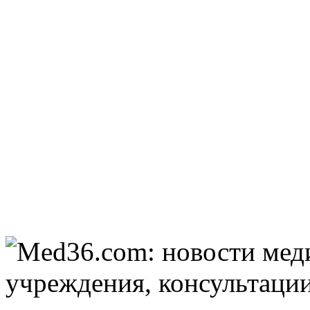
отожгла! Видео не
оставит равнодушным