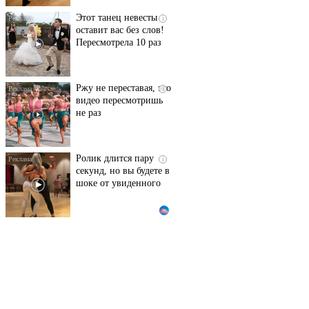
Этот танец невесты
i
оставит вас без слов!
Пересмотрела 10 раз
Ржу не переставая, это
i
видео пересмотришь
не раз
Ролик длится пару
i
секунд, но вы будете в
шоке от увиденного
Ролик из Омска: вы
i
будете смеяться долго
Королева вагона
i