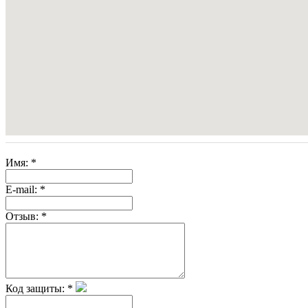
Имя:
*
E-mail:
*
Отзыв:
*
Код защиты:
*
Скрытая камера на
i