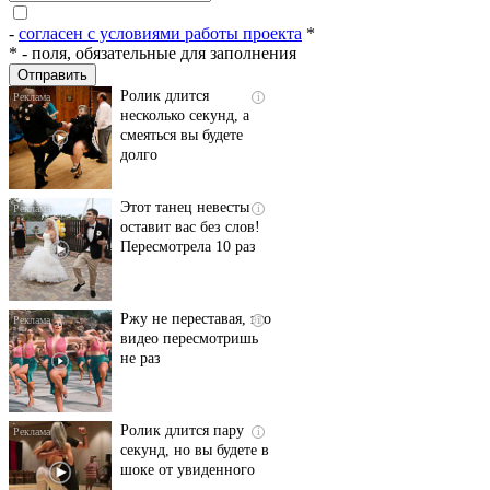
пляже Крыма: Что
люди вытворяют, когда
-
согласен с условиями работы проекта
*
их не видят...
*
- поля, обязательные для заполнения
Ролик длится
i
несколько секунд, а
смеяться вы будете
долго
Этот танец невесты
i
оставит вас без слов!
Пересмотрела 10 раз
Ржу не переставая, это
i
видео пересмотришь
не раз
Ролик длится пару
i
секунд, но вы будете в
шоке от увиденного