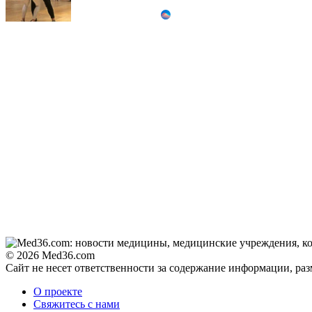
Ролик из Омска: вы
i
будете смеяться долго
"Потеряли стыд в
i
погоне за "Диором":
Поплавская вмазала
семейке Плющенко
Королева вагона
i
отожгла! Видео не
оставит равнодушным
© 2026 Med36.com
Сайт не несет ответственности за содержание информации, ра
О проекте
Свяжитесь с нами