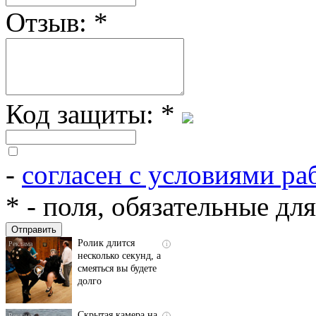
Отзыв:
*
Код защиты:
*
-
согласен с условиями ра
Автомобиль в аренду
i
на нужный срок
*
- поля, обязательные дл
Ролик длится
i
несколько секунд, а
смеяться вы будете
долго
Скрытая камера на
i