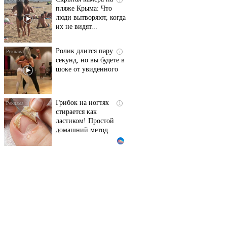
пляже Крыма: Что
люди вытворяют, когда
их не видят...
Ролик длится пару
i
секунд, но вы будете в
шоке от увиденного
Грибок на ногтях
i
стирается как
ластиком! Простой
домашний метод
Эта жгучая мазь
i
разъедает всю
грибковую заразу за
ночь!
Королева вагона
i
отожгла! Видео не
оставит равнодушным