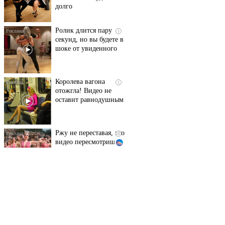
Ролик длится пару
i
секунд, но вы будете в
шоке от увиденного
Королева вагона
i
отожгла! Видео не
оставит равнодушным
Ржу не переставая, это
i
видео пересмотришь
не раз
Этот танец невесты
i
оставит вас без слов!
Пересмотрела 10 раз
Ролик из Омска: вы
i
будете смеяться долго