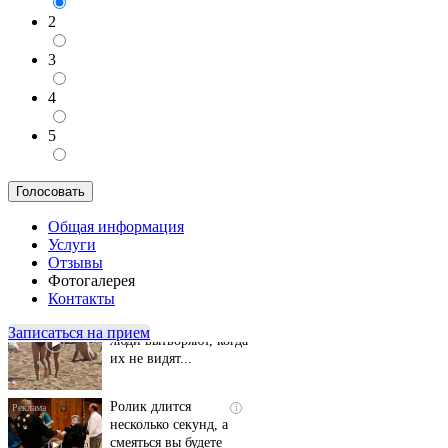
2
3
4
5
Общая информация
Услуги
Скрытая камера на
i
Отзывы
пляже Крыма: Что
Фотогалерея
люди вытворяют, когда
Контакты
их не видят...
Записаться на прием
Ролик длится
i
несколько секунд, а
смеяться вы будете
долго