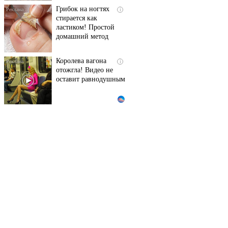
Грибок на ногтях
i
стирается как
ластиком! Простой
домашний метод
Королева вагона
i
отожгла! Видео не
оставит равнодушным
За 5 дней исчезнет
i
даже самый
застарелый грибок:
вот хитрость
Ролик длится пару
i
секунд, но вы будете в
шоке от увиденного
Этот трюк уничтожает
i
грибок за 5 дней!