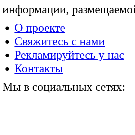
информации, размещаемой
Ногти будут чистыми!
i
Домашний метод
убьет грибок,
О проекте
возьмите 3%-ю…
Свяжитесь с нами
Рекламируйтесь у нас
Контакты
Мы в социальных сетях: