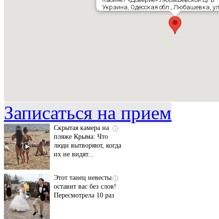
Украина, Одесская обл., Любашевка, ул
Ролик длится
i
несколько секунд, а
смеяться вы будете
долго
Записаться на прием
Скрытая камера на
i
пляже Крыма: Что
люди вытворяют, когда
их не видят...
Этот танец невесты
i
оставит вас без слов!
Пересмотрела 10 раз