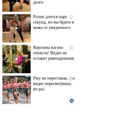
долго
Ролик длится пару
i
секунд, но вы будете в
шоке от увиденного
Королева вагона
i
отожгла! Видео не
оставит равнодушным
Ржу не переставая, это
i
видео пересмотришь
не раз
Этот танец невесты
i
оставит вас без слов!
Пересмотрела 10 раз