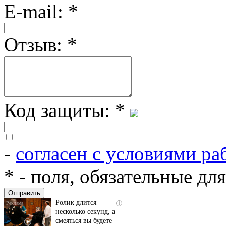
E-mail:
*
Отзыв:
*
Код защиты:
*
-
согласен с условиями ра
Скрытая камера на
i
пляже Крыма: Что
*
- поля, обязательные дл
люди вытворяют, когда
их не видят...
Ролик длится
i
несколько секунд, а
смеяться вы будете