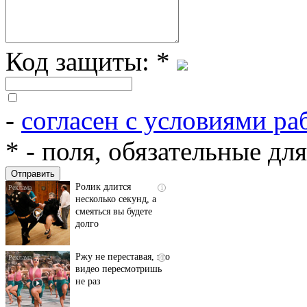
Код защиты:
*
-
согласен с условиями ра
Скрытая камера на
i
пляже Крыма: Что
*
- поля, обязательные дл
люди вытворяют, когда
их не видят...
Ролик длится
i
несколько секунд, а
смеяться вы будете
долго
Ржу не переставая, это
i
видео пересмотришь
не раз