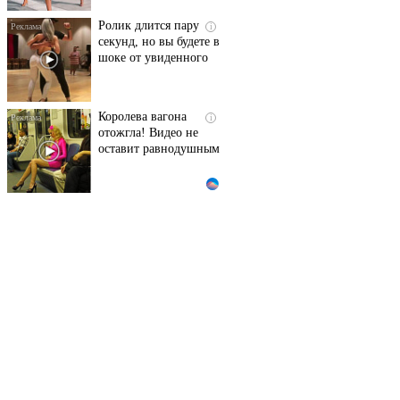
Ролик длится пару
i
секунд, но вы будете в
шоке от увиденного
Королева вагона
i
отожгла! Видео не
оставит равнодушным
Этот танец невесты
i
оставит вас без слов!
Пересмотрела 10 раз
Ролик из Омска: вы
i
будете смеяться долго
Что стало причиной
i