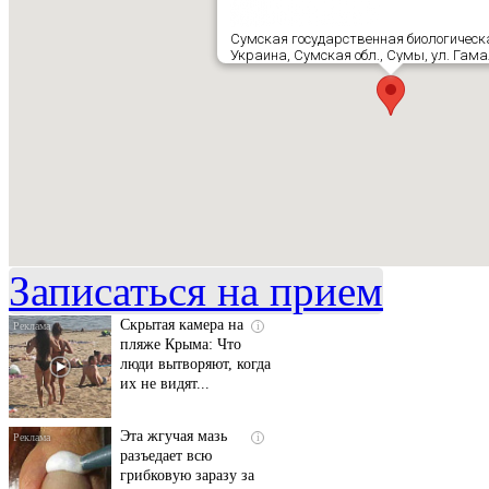
Сумская государственная биологичес
Украина, Сумская обл., Сумы, ул. Гама
Ролик длится
i
несколько секунд, а
смеяться вы будете
долго
Записаться на прием
Скрытая камера на
i
пляже Крыма: Что
люди вытворяют, когда
их не видят...
Эта жгучая мазь
i
разъедает всю
грибковую заразу за