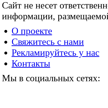
Сайт не несет ответствен
исчезнет с корнем,
если перед сном…
информации, размещаемой
Этот трюк уничтожает
i
грибок за 5 дней!
О проекте
Свяжитесь с нами
Ролик из Омска: вы
i
будете смеяться долго
Рекламируйтесь у нас
Контакты
Мы в социальных сетях: