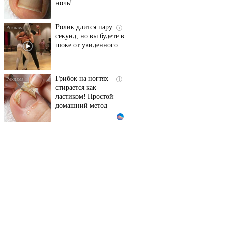
ночь!
Ролик длится пару
i
секунд, но вы будете в
шоке от увиденного
Грибок на ногтях
i
стирается как
ластиком! Простой
домашний метод
Королева вагона
i
отожгла! Видео не
оставит равнодушным
Ногти будут чистыми!
i
Домашний метод
убьет грибок,
возьмите 3%-ю…