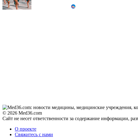
Ролик из Омска: вы
i
будете смеяться долго
Королева вагона
i
отожгла! Видео не
оставит равнодушным
© 2026 Med36.com
Сайт не несет ответственности за содержание информации, ра
О проекте
Свяжитесь с нами