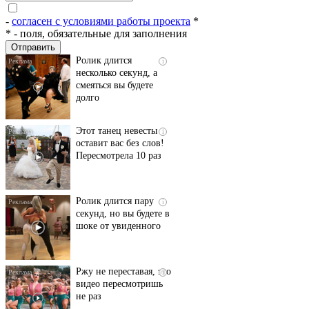
пляже Крыма: Что
люди вытворяют, когда
-
согласен с условиями работы проекта
*
их не видят...
*
- поля, обязательные для заполнения
Ролик длится
i
несколько секунд, а
смеяться вы будете
долго
Этот танец невесты
i
оставит вас без слов!
Пересмотрела 10 раз
Ролик длится пару
i
секунд, но вы будете в
шоке от увиденного
Ржу не переставая, это
i
видео пересмотришь
не раз