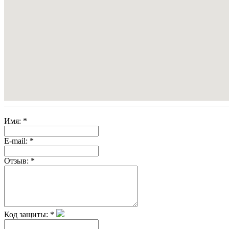
Имя:
*
E-mail:
*
Отзыв:
*
Код защиты:
*
Скрытая камера на
i