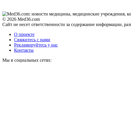
видео пересмотришь
не раз
© 2026 Med36.com
Сайт не несет ответственности за содержание информации, ра
Ролик из Омска: вы
i
будете смеяться долго
О проекте
Свяжитесь с нами
Рекламируйтесь у нас
Контакты
Ногти будут чистыми!
i
Мы в социальных сетях:
Домашний метод
убьет грибок,
возьмите 3%-ю…