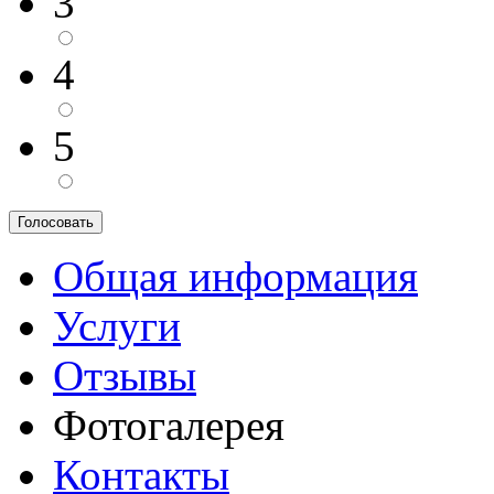
3
4
5
Общая информация
Услуги
Отзывы
Фотогалерея
Контакты
Ролик длится
i
несколько секунд, а