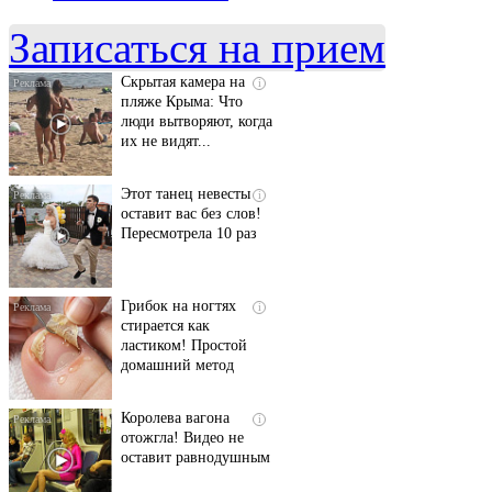
смеяться вы будете
долго
Записаться на прием
Скрытая камера на
i
пляже Крыма: Что
люди вытворяют, когда
их не видят...
Этот танец невесты
i
оставит вас без слов!
Пересмотрела 10 раз
Грибок на ногтях
i
стирается как
ластиком! Простой
домашний метод
Королева вагона
i
отожгла! Видео не
оставит равнодушным