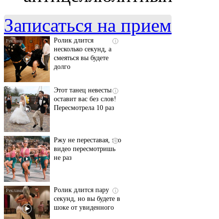
люди вытворяют, когда
их не видят...
Записаться на прием
Ролик длится
i
несколько секунд, а
смеяться вы будете
долго
Этот танец невесты
i
оставит вас без слов!
Пересмотрела 10 раз
Ржу не переставая, это
i
видео пересмотришь
не раз
Ролик длится пару
i
секунд, но вы будете в
шоке от увиденного