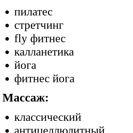
пилатес
стретчинг
fly фитнес
калланетика
йога
фитнес йога
Массаж:
классический
антицеллюлитный
Скрытая камера на
i
пляже Крыма: Что