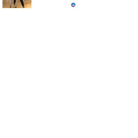
Ролик из Омска: вы
i
будете смеяться долго
Королева вагона
i
отожгла! Видео не
оставит равнодушным
"Потеряли стыд в
i
погоне за "Диором":
Поплавская вмазала
семейке Плющенко