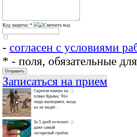
Код защиты:
*
-
согласен с условиями ра
*
- поля, обязательные дл
Ролик длится
i
несколько секунд, а
смеяться вы будете
долго
Записаться на прием
Скрытая камера на
i
пляже Крыма: Что
люди вытворяют, когда
их не видят...
За 5 дней исчезнет
i
даже самый
застарелый грибок: