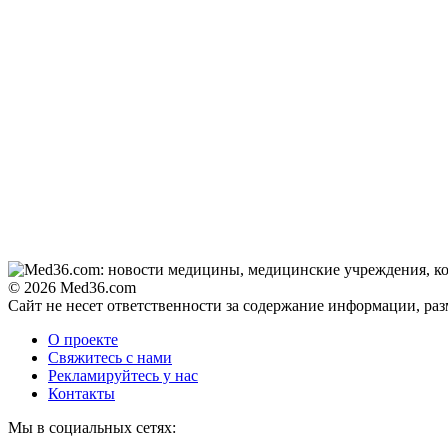
Грибок на ногтях
i
стирается как
ластиком! Простой
домашний метод
Эта жгучая мазь
i
разъедает всю
грибковую заразу за
ночь!
Этот трюк уничтожает
i
грибок за 5 дней!
© 2026 Med36.com
Сайт не несет ответственности за содержание информации, ра
Ролик из Омска: вы
i
будете смеяться долго
О проекте
Свяжитесь с нами
Рекламируйтесь у нас
Контакты
Скрытые признаки
i
Мы в социальных сетях:
рака: на такое никто