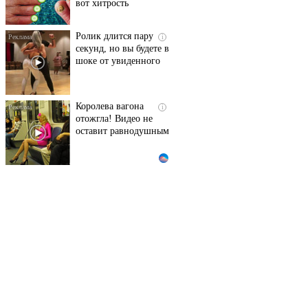
вот хитрость
Ролик длится пару
i
секунд, но вы будете в
шоке от увиденного
Королева вагона
i
отожгла! Видео не
оставит равнодушным
Ржу не переставая, это
i
видео пересмотришь
не раз
Этот танец невесты
i
оставит вас без слов!
Пересмотрела 10 раз